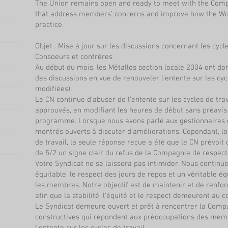
The Union remains open and ready to meet with the Comp
that address members’ concerns and improve how the Wor
practice.
Objet : Mise à jour sur les discussions concernant les cycle
Consoeurs et confrères
Au début du mois, les Métallos section locale 2004 ont don
des discussions en vue de renouveler l’entente sur les cyc
modifiées).
Le CN continue d’abuser de l’entente sur les cycles de tra
approuvés, en modifiant les heures de début sans préavis 
programme. Lorsque nous avons parlé aux gestionnaires de
montrés ouverts à discuter d’améliorations. Cependant, l
de travail, la seule réponse reçue a été que le CN prévoit
de 5/2 un signe clair du refus de la Compagnie de respecter
Votre Syndicat ne se laissera pas intimider. Nous continu
équitable, le respect des jours de repos et un véritable éq
les membres. Notre objectif est de maintenir et de renforc
afin que la stabilité, l’équité et le respect demeurent au 
Le Syndicat demeure ouvert et prêt à rencontrer la Compa
constructives qui répondent aux préoccupations des memb